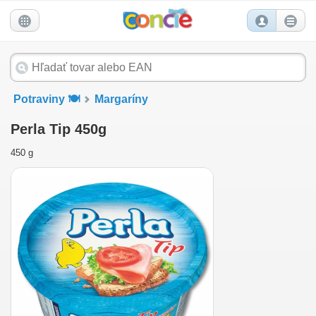
Potraviny 🍽️
Margaríny
Perla Tip 450g
450 g