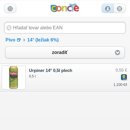
Pivo 🍺
14° (ležiak 6%)
zoradiť
0,55 €
Urpiner 14° 0,5l plech
0,5 l
1,100 €/l