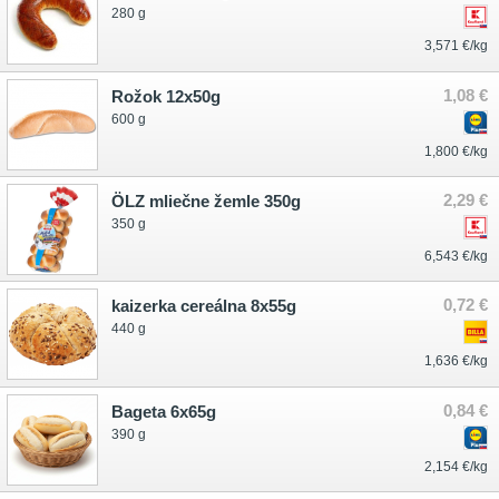
280 g
3,571 €/kg
1,08 €
Rožok 12x50g
600 g
1,800 €/kg
2,29 €
ÖLZ mliečne žemle 350g
350 g
6,543 €/kg
0,72 €
kaizerka cereálna 8x55g
440 g
1,636 €/kg
0,84 €
Bageta 6x65g
390 g
2,154 €/kg