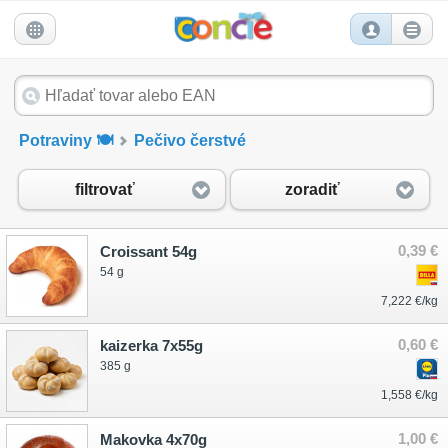
Potraviny 🍽️
Pečivo čerstvé
filtrovať
zoradiť
0,39 €
Croissant 54g
54 g
7,222 €/kg
0,60 €
kaizerka 7x55g
385 g
1,558 €/kg
1,00 €
Makovka 4x70g