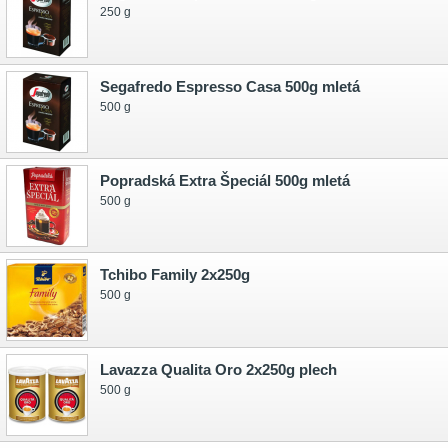
250 g
Segafredo Espresso Casa 500g mletá
500 g
Popradská Extra Špeciál 500g mletá
500 g
Tchibo Family 2x250g
500 g
Lavazza Qualita Oro 2x250g plech
500 g