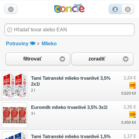
Potraviny 🍽️
Mlieko
filtrovať
zoradiť
1,24 €
Tami Tatranské mlieko trvanlivé 3,5%
2x1l
2 l
0,620 €/l
1,35 €
Euromilk mlieko trvanlivé 3,5% 3x1l
3 l
0,450 €/l
1,17 €
Tami Tatranské mlieko trvanlivé 1,5%