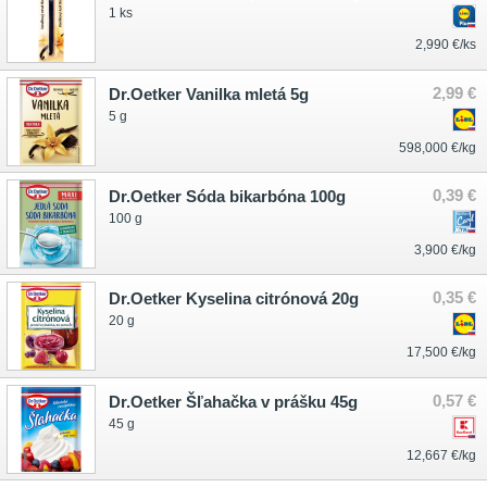
1 ks
2,990 €/ks
2,99 €
Dr.Oetker Vanilka mletá 5g
5 g
598,000 €/kg
0,39 €
Dr.Oetker Sóda bikarbóna 100g
100 g
3,900 €/kg
0,35 €
Dr.Oetker Kyselina citrónová 20g
20 g
17,500 €/kg
0,57 €
Dr.Oetker Šľahačka v prášku 45g
45 g
12,667 €/kg