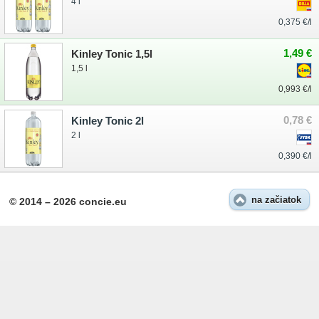
4 l
0,375 €/l
1,49 €
Kinley Tonic 1,5l
1,5 l
0,993 €/l
0,78 €
Kinley Tonic 2l
2 l
0,390 €/l
na začiatok
© 2014 – 2026 concie.eu