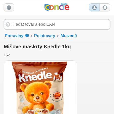
Potraviny 🍽️
Polotovary
Mrazené
Mišove maškrty Knedle 1kg
1 kg