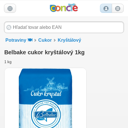
Potraviny 🍽️
Cukor
Kryštálový
Belbake cukor kryštálový 1kg
1 kg